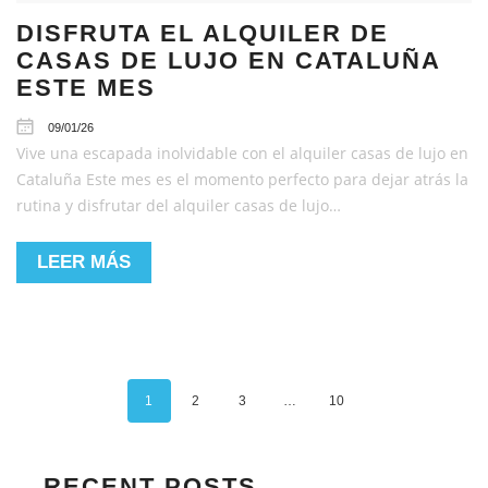
DISFRUTA EL ALQUILER DE
CASAS DE LUJO EN CATALUÑA
ESTE MES
09/01/26
Vive una escapada inolvidable con el alquiler casas de lujo en
Cataluña Este mes es el momento perfecto para dejar atrás la
rutina y disfrutar del alquiler casas de lujo…
LEER MÁS
1
2
3
…
10
RECENT POSTS