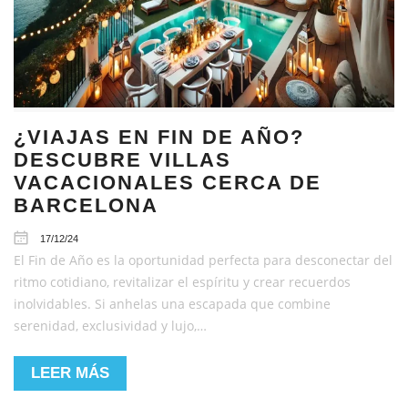
¿VIAJAS EN FIN DE AÑO?
DESCUBRE VILLAS
VACACIONALES CERCA DE
BARCELONA
17/12/24
El Fin de Año es la oportunidad perfecta para desconectar del
ritmo cotidiano, revitalizar el espíritu y crear recuerdos
inolvidables. Si anhelas una escapada que combine
serenidad, exclusividad y lujo,…
LEER MÁS