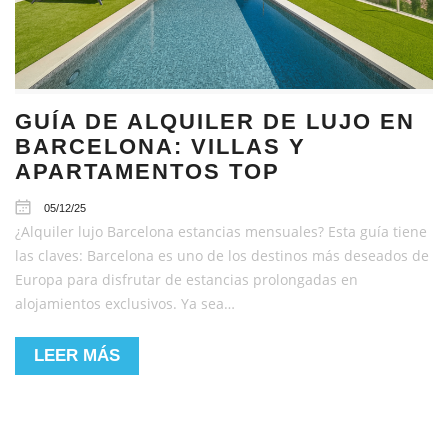
GUÍA DE ALQUILER DE LUJO EN
BARCELONA: VILLAS Y
APARTAMENTOS TOP
05/12/25
¿Alquiler lujo Barcelona estancias mensuales? Esta guía tiene
las claves: Barcelona es uno de los destinos más deseados de
Europa para disfrutar de estancias prolongadas en
alojamientos exclusivos. Ya sea…
LEER MÁS