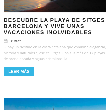
DESCUBRE LA PLAYA DE SITGES
BARCELONA Y VIVE UNAS
VACACIONES INOLVIDABLES
21/02/25
Si hay un destino en la costa catalana que combina elegancia,
historia y naturaleza, ese es Sitges. Con sus más de 17 playas
de arena dorada y aguas cristalinas, la…
LEER MÁS